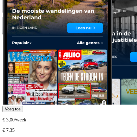
Voeg toe
€ 3,00
/week
€ 7,35